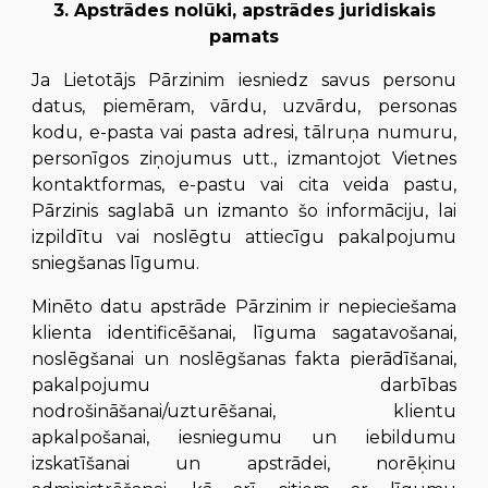
3. Apstrādes nolūki, apstrādes juridiskais
pamats
Ja Lietotājs Pārzinim iesniedz savus personu
datus, piemēram, vārdu, uzvārdu, personas
kodu, e-pasta vai pasta adresi, tālruņa numuru,
personīgos ziņojumus utt., izmantojot Vietnes
kontaktformas, e-pastu vai cita veida pastu,
Pārzinis saglabā un izmanto šo informāciju, lai
izpildītu vai noslēgtu attiecīgu pakalpojumu
sniegšanas līgumu.
Minēto datu apstrāde Pārzinim ir nepieciešama
klienta identificēšanai, līguma sagatavošanai,
noslēgšanai un noslēgšanas fakta pierādīšanai,
pakalpojumu darbības
nodrošināšanai/uzturēšanai, klientu
apkalpošanai, iesniegumu un iebildumu
izskatīšanai un apstrādei, norēķinu