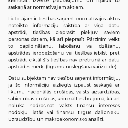
identitāti, izvērtē pieprasījumu un izpilda to
saskaņā ar normatīvajiem aktiem.
Lietotājam ir tiesības saņemt normatīvajos aktos
noteikto informāciju saistībā ar viņa datu
apstrādi, tiesības pieprasīt piekļuvi saviem
personas datiem, kā arī pieprasīt Pārzinim veikt
to papildināšanu, labošanu vai dzēšanu,
apstrādes ierobežošanu vai tiesības iebilst pret
apstrādi, ciktāl šīs tiesības nav pretrunā ar datu
apstrādes mērķi (līgumu noslēgšana vai izpilde).
Datu subjektam nav tiesību saņemt informāciju,
ja šo informāciju aizliegts izpaust saskaņā ar
likumu nacionālās drošības, valsts aizsardzības,
sabiedrības drošības, krimināltiesību jomā, kā arī
nolūkā nodrošināt valsts finanšu intereses
nodokļu lietās vai finanšu tirgus dalībnieku
uzraudzību un makroekonomisko analīzi.