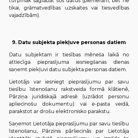
turpmāk saglabāt šos datus (piemēram, bet ne
tikai, grāmatvedības uzskaites vai tiesvedības
vajadzībām).
9. Datu subjekta piekļuve personas datiem
Datu subjektam ir tiesības mēneša laikā no
attiecīga pieprasījuma iesniegšanas dienas
saņemt piekļuvi datu subjekta personas datiem.
Lietotājs var iesniegt pieprasījumu par savu
tiesību īstenošanu rakstveida formā klātienē,
Pārziņa juridiskajā adresē (uzrādot personu
apliecinošu dokumentu) vai e-pasta veidā,
parakstot ar drošu elektronisko parakstu.
Saņemot Lietotāja pieprasījumu par savu tiesību
īstenošanu, Pārzinis pārliecinās par Lietotāja