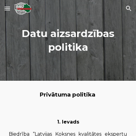
Skip to main content
Skip to navigation
Datu aizsardzības
politika
Privātuma politika
1. Ievads
Biedrība “Latvijas Koksnes kvalitātes ekspertu