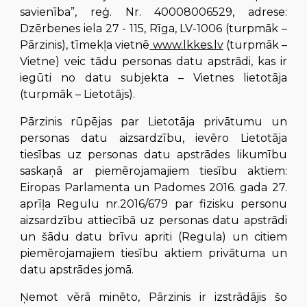
savienība”, reģ. Nr. 40008006529, adrese:
Dzērbenes iela 27 - 115, Rīga, LV-1006 (turpmāk –
Pārzinis), tīmekļa vietnē
www.lkkes.lv
(turpmāk –
Vietne) veic tādu personas datu apstrādi, kas ir
iegūti no datu subjekta – Vietnes lietotāja
(turpmāk – Lietotājs).
Pārzinis rūpējas par Lietotāja privātumu un
personas datu aizsardzību, ievēro Lietotāja
tiesības uz personas datu apstrādes likumību
saskaņā ar piemērojamajiem tiesību aktiem:
Eiropas Parlamenta un Padomes 2016. gada 27.
aprīļa Regulu nr.2016/679 par fizisku personu
aizsardzību attiecībā uz personas datu apstrādi
un šādu datu brīvu apriti (Regula) un citiem
piemērojamajiem tiesību aktiem privātuma un
datu apstrādes jomā.
Ņemot vērā minēto, Pārzinis ir izstrādājis šo