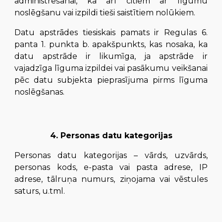
administrēšanai, kā arī citiem ar līgumu
noslēgšanu vai izpildi tieši saistītiem nolūkiem.
Datu apstrādes tiesiskais pamats ir Regulas 6.
panta 1. punkta b. apakšpunkts, kas nosaka, ka
datu apstrāde ir likumīga, ja apstrāde ir
vajadzīga līguma izpildei vai pasākumu veikšanai
pēc datu subjekta pieprasījuma pirms līguma
noslēgšanas.
4. Personas datu kategorijas
Personas datu kategorijas – vārds, uzvārds,
personas kods, e-pasta vai pasta adrese, IP
adrese, tālruņa numurs, ziņojama vai vēstules
saturs, u.tml.