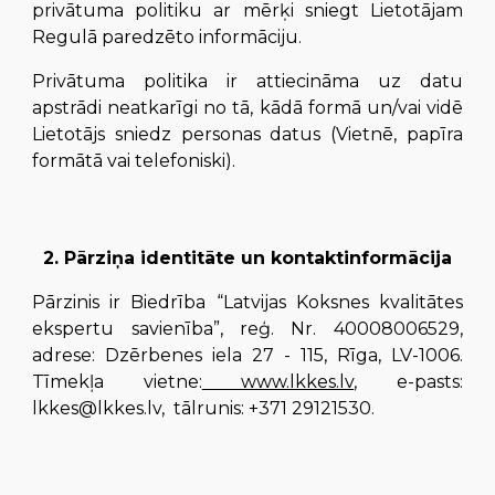
privātuma politiku ar mērķi sniegt Lietotājam
Regulā paredzēto informāciju.
Privātuma politika ir attiecināma uz datu
apstrādi neatkarīgi no tā, kādā formā un/vai vidē
Lietotājs sniedz personas datus (Vietnē, papīra
formātā vai telefoniski).
2. Pārziņa identitāte un kontaktinformācija
Pārzinis ir Biedrība “Latvijas Koksnes kvalitātes
ekspertu savienība”, reģ. Nr. 40008006529,
adrese: Dzērbenes iela 27 - 115, Rīga, LV-1006.
Tīmekļa vietne:
www.lkkes.lv
, e-pasts:
lkkes@lkkes.lv, tālrunis: +371 29121530.