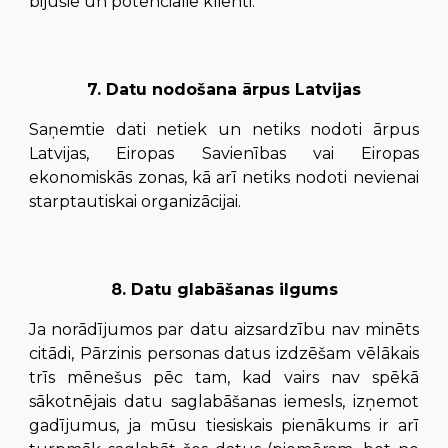
bijušie un potenciālie klienti.
7. Datu nodošana ārpus Latvijas
Saņemtie dati netiek un netiks nodoti ārpus
Latvijas, Eiropas Savienības vai Eiropas
ekonomiskās zonas, kā arī netiks nodoti nevienai
starptautiskai organizācijai.
8. Datu glabāšanas ilgums
Ja norādījumos par datu aizsardzību nav minēts
citādi, Pārzinis personas datus izdzēšam vēlākais
trīs mēnešus pēc tam, kad vairs nav spēkā
sākotnējais datu saglabāšanas iemesls, izņemot
gadījumus, ja mūsu tiesiskais pienākums ir arī