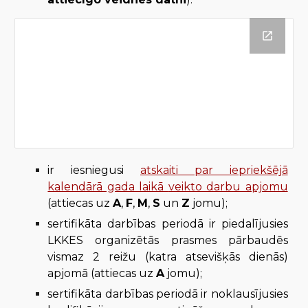
ir iesniegusi
atskaiti par iepriekšējā
kalendārā gada laikā
veikto darbu apjomu
(attiecas uz
A
,
F
,
M
,
S
un
Z
jomu);
sertifikāta darbības periodā ir piedalījusies
LKKES organizētās prasmes pārbaudēs
vismaz 2 reižu (katra atsevišķās dienās)
apjomā (attiecas uz
A
jomu);
sertifikāta darbības periodā ir noklausījusies