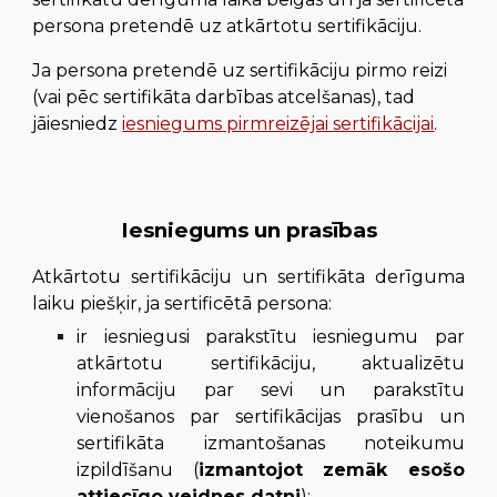
persona pretendē uz atkārtotu sertifikāciju
.
Ja persona pretendē uz sertifikāciju pirmo reizi
(vai pēc sertifikāta darbības atcelšanas)
, tad
jāiesniedz
iesniegums pirmreizējai sertifikācijai
.
Iesniegums un prasības
Atkārtotu sertifikāciju un sertifikāta derīguma
laiku piešķir, ja sertificētā persona
:
ir iesniegusi parakstītu iesniegumu par
atkārtotu sertifikāciju, aktualizētu
informāciju par sevi un parakstītu
vienošanos par sertifikācijas prasību un
sertifikāta izmantošanas noteikumu
izpildīšanu (
izmantojot zemāk esošo
attiecīgo veidnes datni
)
: