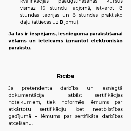
kvalifikācijas paaugstināšanas kursus
vismaz 16 stundu apjomā, ietverot 8
stundas teorijas un 8 stundas praktisko
daļu (attiecas uz
B
jomu).
Ja tas ir iespējams, iesnieguma parakstīšanai
vēlams un ieteicams izmantot elektronisko
parakstu.
Rīcība
Ja pretendenta darbība un iesniegtā
dokumentācija
atbilst sertifikācijas
noteikumiem
, t
iek noformēs
lēmum
s
par
atkārtotu sertifikā
ciju
, bet neatbilstības
gadījumā – lēmum
s
par sertifikāta darbības
atcelšanu
.