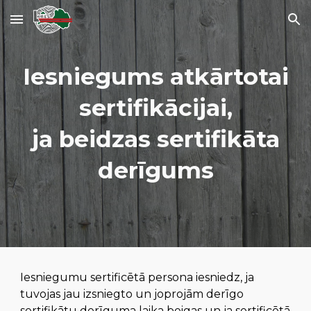
Skip to main content
Skip to navigation
Iesniegums atkārtotai
sertifikācijai,
ja beidzas sertifikāta
derīgums
Iesniegumu sertificētā persona iesniedz, ja
tuvojas jau izsniegto un joprojām derīgo
sertifikātu derīguma laika beigas
un ja sertificētā