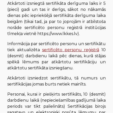
Atkārtoti izsniegtā sertifikāta derīguma laiks ir 5
(pieci) gadi un tas ir derīgs, sākot no nākamās
dienas pēc iepriekšējā sertifikāta derīguma laika
beigām (tikai tad, ja par to joprojām ir atbilstoša
norāde sertificēto personu reģistrā institūcijas
tīmekļa vietnē https://www.lkkes.lv)
.
Informācija par sertificēto personu un sertifikātu
tiek aktualizēta
sertificēto personu reģistrā
10
(desmit) darbdienu laikā pēc dienas, kurā stājas
spēkā
lēmums par atkārtotu sertifikāciju un
atkārtotu sertifikāta izsniegšanu
.
Atkārtoti izsniedzot sertifikātu, tā numurs un
sertifikācijas jomas burts netiek mainīts
.
Personai, kurai ir piešķirts sertifikāts, 10 (desmit)
darbdienu laikā (nepieciešamības gadījumā laika
periods var tikt palielināts) Sertifikācijas birojs
sagatavo un elektroniski nosūta lēmumu par