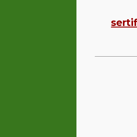
s
erti