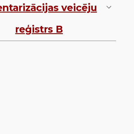
entarizācijas veicēj
u
reģistrs B