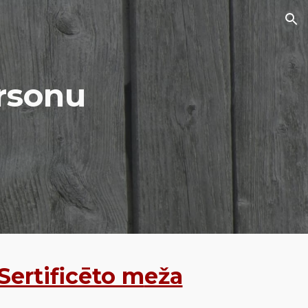
ion
ersonu
Sertificēto m
eža