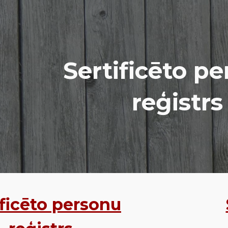
ip to main content
Skip to navigat
Sertificēto p
reģistrs
ificēto personu