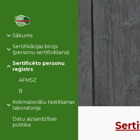
Sk
Sākums
Sertifikācijas birojs
(personu sertificēšana)
Sertificēto personu
reģistrs
AFMSZ
B
Kokmateriālu testēšanas
laboratorija
Datu aizsardzības
Sert
politika