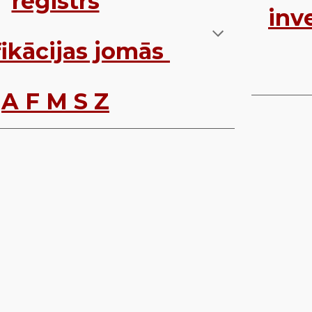
reģistrs
inv
fikācijas jomās
A F M S Z