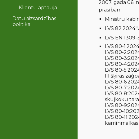
2007. gada 06.
Klientu aptauja
prasībām
.
Datu aizsardzības
Ministru kab
politika
LVS 82
:2024
"
LVS EN 1309-3
LVS 80-1:2024 
LVS 80-2:2024
LVS 80-3:2024 
LVS 80-4:2024 
LVS 80-5:2024
III šķiras zāģ
LVS 80-6:2024
LVS 80-7:2024 
LVS 80-8:2024
skujkoku tara
LVS 80-9:2024
LVS 80-10:2024
LVS 80-11:202
kamīnmalkas k