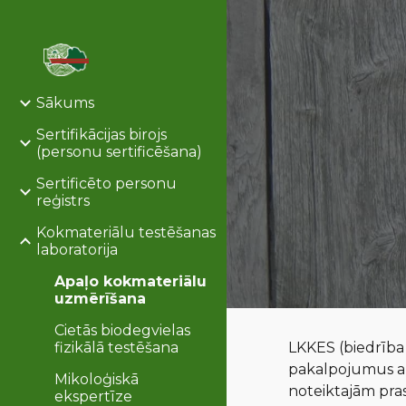
Sk
Sākums
Sertifikācijas birojs
(personu sertificēšana)
Sertificēto personu
reģistrs
Kokmateriālu testēšanas
laboratorija
Apaļo kokmateriālu
uzmērīšana
Cietās biodegvielas
fizikālā testēšana
LKKES (biedrība 
pakalpojumus a
Mikoloģiskā
noteiktajām pr
ekspertīze