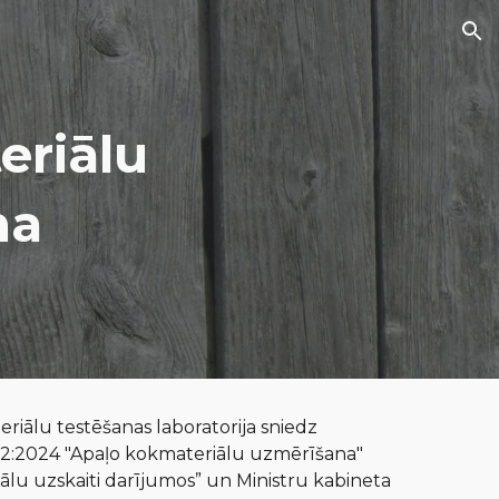
ion
eriālu
na
riālu testēšanas laboratorija
sniedz
2:2024 "Apaļo kokmateriālu uzmērīšana"
ālu uzskaiti darījumos” un
Ministru kabineta