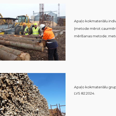
A
paļo kokmateri
ā
lu ind
(metode mērot caurmēr
mērīšanas metode;
meto
A
paļo kokmateriālu g
ru
LVS 82
:2024
.