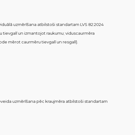
ividuālā uzmērīšana
atbilstoši
standartam LVS 82
:2024
u
tievgal
ī
un
izmantojot
raukum
u;
v
iduscaurmēra
de mērot caurmēru tievgalī un
resgalī).
pveida uzmērīšana pēc kraujmēra atbilstoši standartam