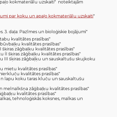
aļo kokmateriālu uzskaiti"
noteiktajām
umi par koku un apaļo kokmateriālu uzskaiti
"
. 3. daļa: Pazīmes un bioloģiskie bojājumi"
stabu kvalitātes prasības"
 būvbaļķu kvalitātes prasības"
I šķiras zāģbaļķu kvalitātes prasības"
 II šķiras zāģbaļķu kvalitātes prasības"
ku III šķiras zāģbaļķu un sauskaltušu skujkoku
u mietu kvalitātes prasības"
nierkluču kvalitātes prasības"
u un lapu koku taras kluču un sauskaltušu
un melnalkšņa zāģbaļķu kvalitātes prasības"
āģbaļķu kvalitātes prasības"
rmalkas, tehnoloģiskās koksnes, malkas un