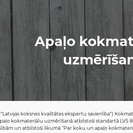
ip to main content
Skip to navigat
Apaļo kokmat
uzmērīša
"Latvijas koksnes kvalitātes ekspertu savienība")
Kokmate
paļo kokmateriālu uzmērīšanā
atbilstoši
standart
ā
LVS 8
asībām
un
atbilstoši likum
ā
“Par koku un apaļo kokmateri